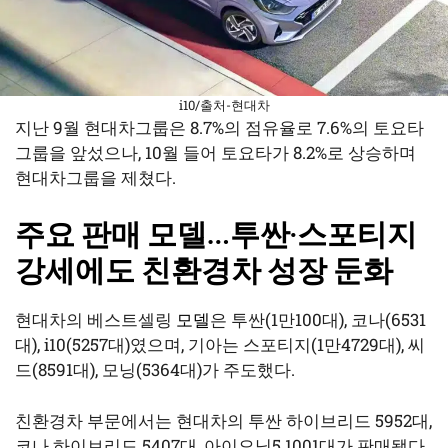
i10/출처-현대차
지난 9월 현대차그룹은 8.7%의 점유율로 7.6%의 토요타
그룹을 앞섰으나, 10월 들어 토요타가 8.2%로 상승하며
현대차그룹을 제쳤다.
주요 판매 모델…투싼·스포티지
강세에도 친환경차 성장 둔화
현대차의 베스트셀링
모델
은 투싼(1만100대), 코나(6531
대), i10(5257대)였으며, 기아는 스포티지(1만4729대), 씨
드(8591대), 모닝(5364대)가 주도했다.
친환경차 부문에서는 현대차의 투싼 하이브리드 5952대,
코나 하이브리드 5407대, 아이오닉5 1001대가 판매됐다.