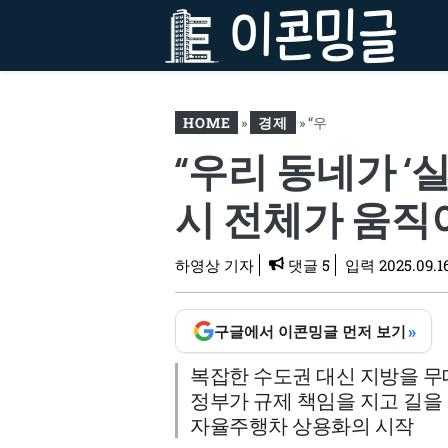
컨
텐
츠
로
건
HOME
»
경제
»
“우
너
“우리 동네가 ‘실
뛰
리 동네가 ‘실험실’ 된다
기
고?”… 李 대통령 ‘한 마
시 전체가 움직
디’에, 도시 전체가 움직이
기 시작했다
하영상 기자
댓글 5
입력
2025.09.1
»
구글에서 이콘밍글 먼저 보기
복잡한 수도권 대신 지방을 
정부가 규제 책임을 지고 길을
자율주행차 상용화의 시작