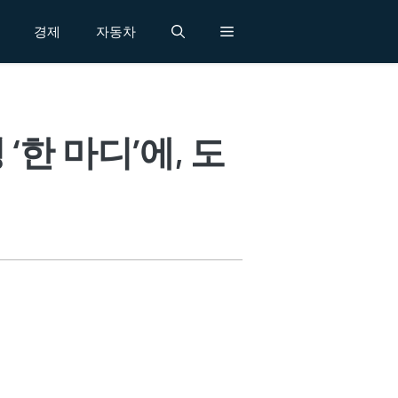
경제
자동차
‘한 마디’에, 도