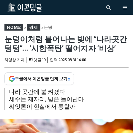
컨
Me
텐
츠
로
HOME
»
경제
»
눈덩
건
눈덩이처럼 불어나는 빚에 “나라곳간
이처럼 불어나는 빚에 “나
너
라곳간 텅텅”… ‘시한폭탄’
텅텅”… ‘시한폭탄’ 떨어지자 ‘비상’
뛰
떨어지자 ‘비상’
기
하영상 기자
댓글 19
입력
2025.08.31 14:00
»
구글에서 이콘밍글 먼저 보기
나라 곳간에 불 켜졌다
세수는 제자리, 빚은 늘어난다
씨앗론이 현실에서 통할까