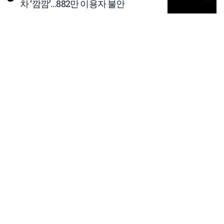
차 ‘깜깜’…882만 이용자 불안