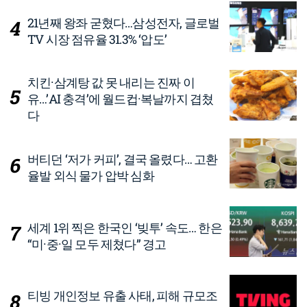
21년째 왕좌 굳혔다…삼성전자, 글로벌
TV 시장 점유율 31.3% ‘압도’
치킨·삼계탕 값 못 내리는 진짜 이
유…’AI 충격’에 월드컵·복날까지 겹쳤
다
버티던 ‘저가 커피’, 결국 올렸다… 고환
율발 외식 물가 압박 심화
세계 1위 찍은 한국인 ‘빚투’ 속도… 한은
“미·중·일 모두 제쳤다” 경고
티빙 개인정보 유출 사태, 피해 규모조