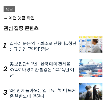
답글
댓
← 이전 댓글 확인
글
관심 집중 콘텐츠
네
비
일자리 문은 역대 최소로 닫혔다…청년
신규 진입, ‘7만명’ 증발
게
이
美 보편관세 1년… 한국 대미 관세율
션
8.7%로 내렸지만 철강은 42% ‘폭탄 여
전’
2년 만에 돌아오는 엘니뇨… ‘이미 뜨거
운 한반도’에 덮친다