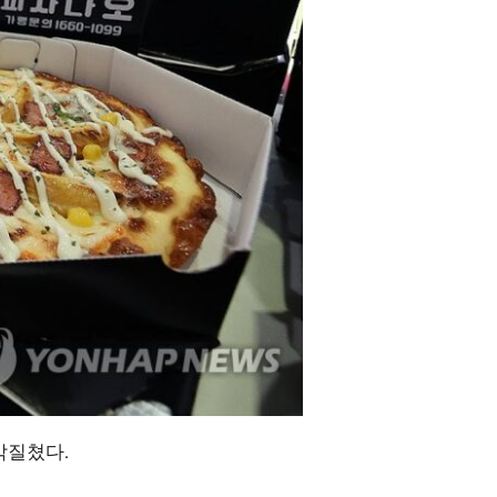
두박질쳤다.