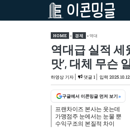
컨
텐
츠
로
건
HOME
»
경제
»
역대
너
역대급 실적 세
뛰
급 실적 세웠다더니 “대박
기
은 무슨”… 사장님들은 ‘죽
맛’, 대체 무슨 
을 맛’, 대체 무슨 일이
하영상 기자
댓글 1
입력
2025.10.12
»
구글에서 이콘밍글 먼저 보기
프랜차이즈 본사는 웃는데
가맹점주 눈에서는 눈물 뿐
수익구조의 본질적 차이