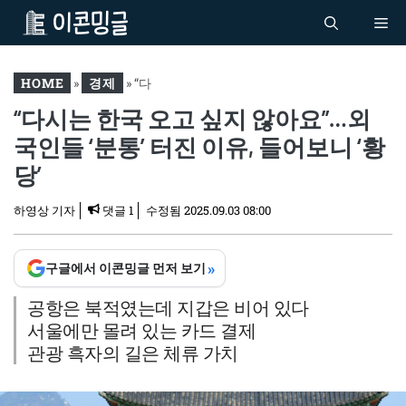
컨
Me
텐
츠
로
HOME
»
경제
»
“다
건
“다시는 한국 오고 싶지 않아요”…외
시는 한국 오고 싶지 않아
너
요”…외국인들 ‘분통’ 터진
국인들 ‘분통’ 터진 이유, 들어보니 ‘황
뛰
이유, 들어보니 ‘황당’
기
당’
하영상 기자
댓글 1
수정됨
2025.09.03 08:00
»
구글에서 이콘밍글 먼저 보기
공항은 북적였는데 지갑은 비어 있다
서울에만 몰려 있는 카드 결제
관광 흑자의 길은 체류 가치