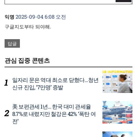
2025-09-04 6:08 오전
익명
구글지도부타 되야해.
답글
관심 집중 콘텐츠
일자리 문은 역대 최소로 닫혔다…청년
신규 진입, ‘7만명’ 증발
美 보편관세 1년… 한국 대미 관세율
8.7%로 내렸지만 철강은 42% ‘폭탄 여
전’