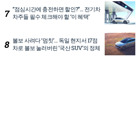
“점심시간에 충전하면 할인?”… 전기차
차주들 필수 체크해야 할 ‘이 혜택’
볼보 사려다 ‘멈칫’… 독일 현지서 17점
차로 볼보 눌러버린 ‘국산 SUV’의 정체