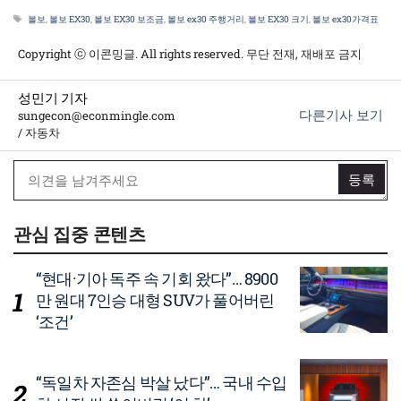
태
볼보
,
볼보 EX30
,
볼보 EX30 보조금
,
볼보 ex30 주행거리
,
볼보 EX30 크기
,
볼보 ex30가격표
그
Copyright ⓒ 이콘밍글. All rights reserved. 무단 전재, 재배포 금지
성민기 기자
다른기사 보기
sungecon@econmingle.com
/ 자동차
관심 집중 콘텐츠
“현대·기아 독주 속 기회 왔다”… 8900
만 원대 7인승 대형 SUV가 풀어버린
‘조건’
“독일차 자존심 박살 났다”… 국내 수입