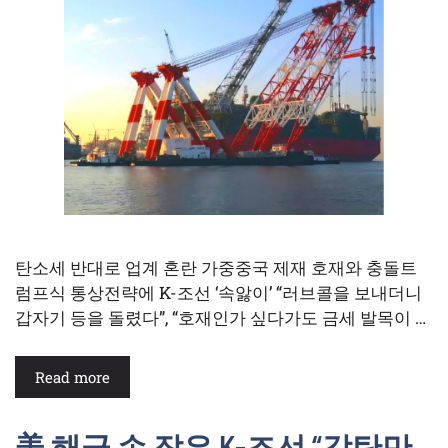
탄소세 반대로 업계 혼란 가중중국 제재 호재와 충돌트
럼프식 통상전략에 K-조선 ‘속앓이’ “러브콜을 보내더니
갑자기 등을 돌렸다”, “호재인가 싶다가도 금세 발목이 …
Read more
美 해군 손 잡은 K-조선 “감탄만