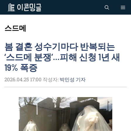
컨
Me
텐
츠
로
스드메
건
너
봄 결혼 성수기마다 반복되는
뛰
기
‘스드메 분쟁’…피해 신청 1년 새
19% 폭증
2026.04.25 17:00
작성자:
박민성 기자