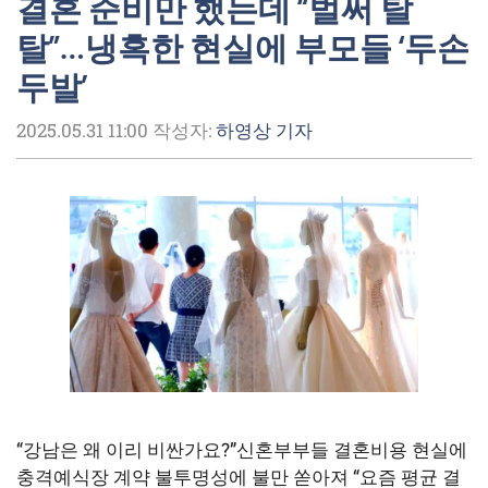
결혼 준비만 했는데 “벌써 탈
탈”…냉혹한 현실에 부모들 ‘두손
두발’
2025.05.31 11:00
작성자:
하영상 기자
“강남은 왜 이리 비싼가요?”신혼부부들 결혼비용 현실에
충격예식장 계약 불투명성에 불만 쏟아져 “요즘 평균 결