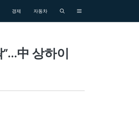
경제
자동차
짝”…中 상하이