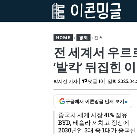
컨
텐
츠
로
건
HOME
»
경제
»
전 세
너
전 세계서 우르
뛰
계서 우르르 몰리더니 “현
기
대차도 깜짝”…中 상하이
‘발칵’ 뒤집힌 
‘발칵’ 뒤집힌 이유
박서진 기자
댓글 10
입력
2025.04.
»
구글에서 이콘밍글 먼저 보기
중국차 세계 시장 41% 점유
BYD, 테슬라 제치고 정상에
2030년엔 3대 중 1대가 중국산