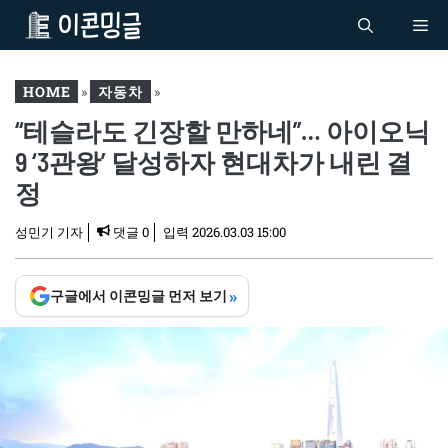
컨
Me
텐
츠
로
HOME
»
자동차
»
건
“테슬라도 긴장할 만하네”… 아이오닉
“테슬라도 긴장할 만하네”…
너
아이오닉9 ‘3관왕’ 달성하
9 ‘3관왕’ 달성하자 현대차가 내린 결
뛰
자 현대차가 내린 결정
기
정
성민기 기자
댓글 0
입력
2026.03.03 15:00
»
구글에서 이콘밍글 먼저 보기