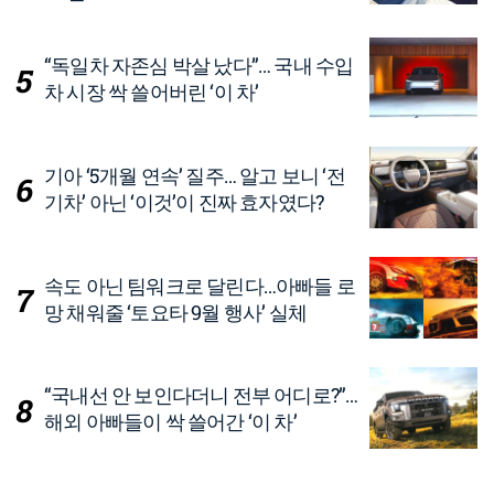
“독일차 자존심 박살 났다”… 국내 수입
차 시장 싹 쓸어버린 ‘이 차’
기아 ‘5개월 연속’ 질주… 알고 보니 ‘전
기차’ 아닌 ‘이것’이 진짜 효자였다?
속도 아닌 팀워크로 달린다…아빠들 로
망 채워줄 ‘토요타 9월 행사’ 실체
“국내선 안 보인다더니 전부 어디로?”…
해외 아빠들이 싹 쓸어간 ‘이 차’