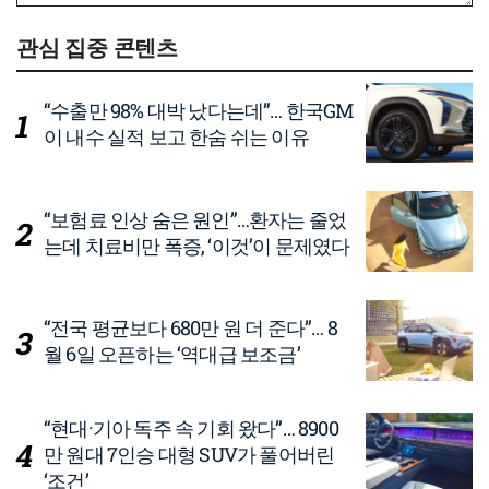
관심 집중 콘텐츠
“수출만 98% 대박 났다는데”… 한국GM
이 내수 실적 보고 한숨 쉬는 이유
“보험료 인상 숨은 원인”…환자는 줄었
는데 치료비만 폭증, ‘이것’이 문제였다
“전국 평균보다 680만 원 더 준다”… 8
월 6일 오픈하는 ‘역대급 보조금’
“현대·기아 독주 속 기회 왔다”… 8900
만 원대 7인승 대형 SUV가 풀어버린
‘조건’