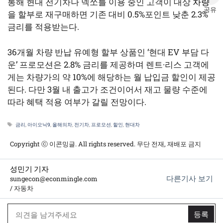
통해 현대 전기차나 넥쏘를 이용 중인 고객이 대상
차량
공유
을 할부로 재구매하면 기존 대비 0.5%포인트 낮춘 2.3%
금리를 적용받는다.
36개월 차량 반납 유예형 할부 상품인 ‘현대 EV 부담 다
운’ 프로모션은 2.8% 금리를 제공하며 렌트·리스 고객에
게는 차량가의 약 10%에 해당하는 월 납입금 할인이 제공
된다. 다만 3월 내 출고가 조건이어서 재고 물량 수준에
따라 혜택 적용 여부가 갈릴 전망이다.
태
금리
,
아이오닉9
,
올해의차
,
전기차
,
프로모션
,
할인
,
현대차
그
Copyright ⓒ 이콘밍글. All rights reserved. 무단 전재, 재배포 금지
성민기 기자
다른기사 보기
sungecon@econmingle.com
/ 자동차