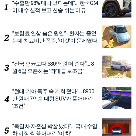
“수출만 98% 대박 났다는데”… 한국GM
이 내수 실적 보고 한숨 쉬는 이유
“보험료 인상 숨은 원인”…환자는 줄었
는데 치료비만 폭증, ‘이것’이 문제였다
“전국 평균보다 680만 원 더 준다”… 8
월 6일 오픈하는 ‘역대급 보조금’
“현대·기아 독주 속 기회 왔다”… 8900
만 원대 7인승 대형 SUV가 풀어버린
‘조건’
“독일차 자존심 박살 났다”… 국내 수입
차 시장 싹 쓸어버린 ‘이 차’