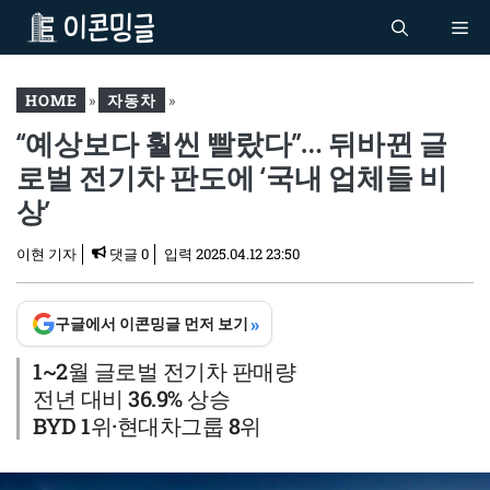
컨
Me
텐
츠
로
HOME
»
자동차
»
건
“예상보다 훨씬 빨랐다”… 뒤바뀐 글
“예상보다 훨씬 빨랐다”…
너
뒤바뀐 글로벌 전기차 판도
로벌 전기차 판도에 ‘국내 업체들 비
뛰
에 ‘국내 업체들 비상’
기
상’
이현 기자
댓글 0
입력
2025.04.12 23:50
»
구글에서 이콘밍글 먼저 보기
1~2월 글로벌 전기차 판매량
전년 대비 36.9% 상승
BYD 1위·현대차그룹 8위