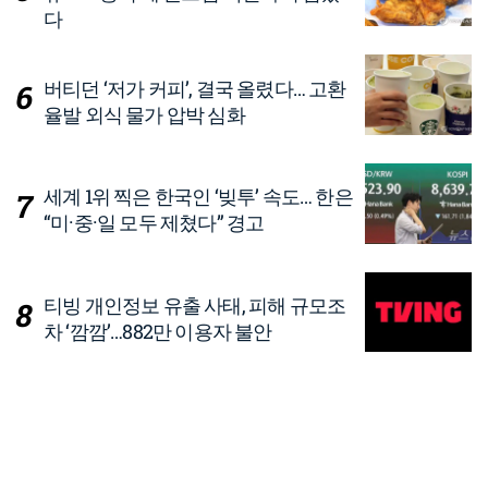
다
버티던 ‘저가 커피’, 결국 올렸다… 고환
율발 외식 물가 압박 심화
세계 1위 찍은 한국인 ‘빚투’ 속도… 한은
“미·중·일 모두 제쳤다” 경고
티빙 개인정보 유출 사태, 피해 규모조
차 ‘깜깜’…882만 이용자 불안