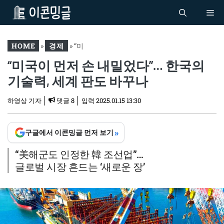
컨
Me
텐
츠
로
HOME
»
경제
»
“미
건
“미국이 먼저 손 내밀었다”… 한국의
국이 먼저 손 내밀었다”…
너
한국의 기술력, 세계 판도
기술력, 세계 판도 바꾸나
뛰
바꾸나
기
하영상 기자
댓글 8
입력
2025.01.15 13:30
»
구글에서 이콘밍글 먼저 보기
“美해군도 인정한 韓 조선업”…
글로벌 시장 흔드는 ‘새로운 장’