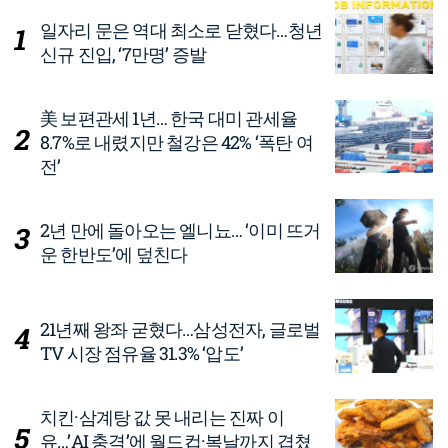
일자리 문은 역대 최소로 닫혔다…청년
신규 진입, ‘7만명’ 증발
美 보편관세 1년… 한국 대미 관세율
8.7%로 내렸지만 철강은 42% ‘폭탄 여
전’
2년 만에 돌아오는 엘니뇨… ‘이미 뜨거
운 한반도’에 덮친다
21년째 왕좌 굳혔다…삼성전자, 글로벌
TV 시장 점유율 31.3% ‘압도’
치킨·삼계탕 값 못 내리는 진짜 이
유…’AI 충격’에 월드컵·복날까지 겹쳤