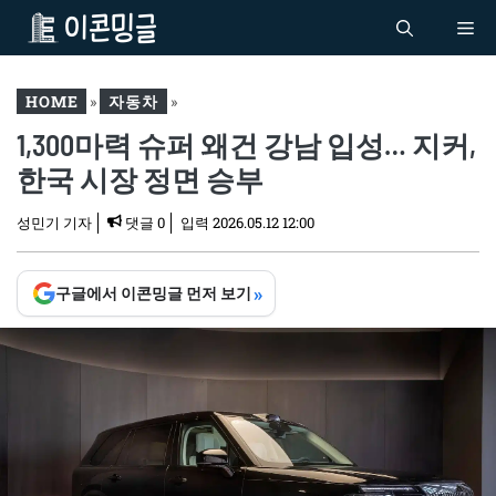
컨
Me
텐
츠
로
HOME
»
자동차
»
건
1,300마력 슈퍼 왜건 강남 입성… 지커,
1,300마력 슈퍼 왜건 강남
너
입성… 지커, 한국 시장 정면
한국 시장 정면 승부
뛰
승부
기
성민기 기자
댓글 0
입력
2026.05.12 12:00
»
구글에서 이콘밍글 먼저 보기