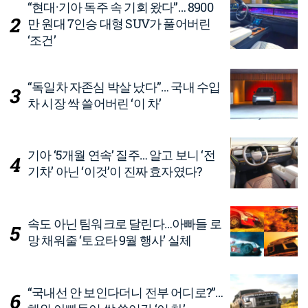
“현대·기아 독주 속 기회 왔다”… 8900
만 원대 7인승 대형 SUV가 풀어버린
‘조건’
“독일차 자존심 박살 났다”… 국내 수입
차 시장 싹 쓸어버린 ‘이 차’
기아 ‘5개월 연속’ 질주… 알고 보니 ‘전
기차’ 아닌 ‘이것’이 진짜 효자였다?
속도 아닌 팀워크로 달린다…아빠들 로
망 채워줄 ‘토요타 9월 행사’ 실체
“국내선 안 보인다더니 전부 어디로?”…