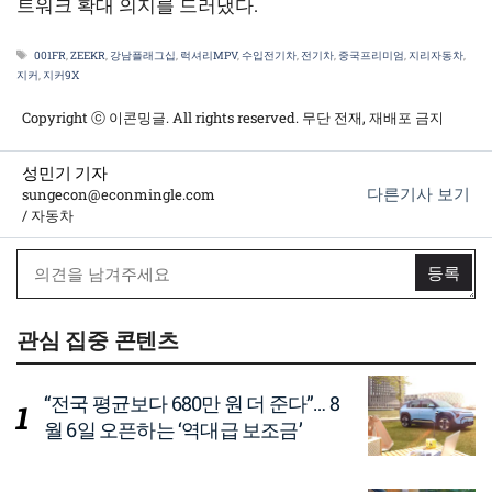
트워크 확대 의지를 드러냈다.
태
001FR
,
ZEEKR
,
강남플래그십
,
럭셔리MPV
,
수입전기차
,
전기차
,
중국프리미엄
,
지리자동차
,
그
지커
,
지커9X
Copyright ⓒ 이콘밍글. All rights reserved. 무단 전재, 재배포 금지
성민기 기자
다른기사 보기
sungecon@econmingle.com
/ 자동차
관심 집중 콘텐츠
“전국 평균보다 680만 원 더 준다”… 8
월 6일 오픈하는 ‘역대급 보조금’