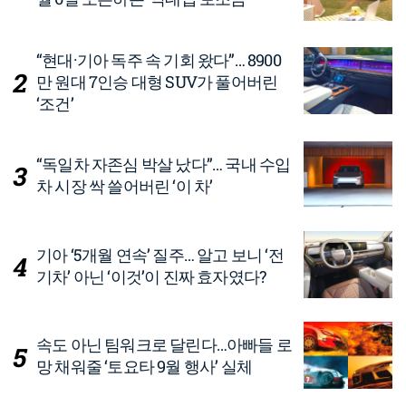
“현대·기아 독주 속 기회 왔다”… 8900
만 원대 7인승 대형 SUV가 풀어버린
‘조건’
“독일차 자존심 박살 났다”… 국내 수입
차 시장 싹 쓸어버린 ‘이 차’
기아 ‘5개월 연속’ 질주… 알고 보니 ‘전
기차’ 아닌 ‘이것’이 진짜 효자였다?
속도 아닌 팀워크로 달린다…아빠들 로
망 채워줄 ‘토요타 9월 행사’ 실체