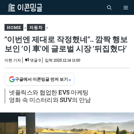
컨
Me
텐
츠
로
HOME
»
자동차
»
건
“이번엔 제대로 작정했네”.. 깜짝 행보
“이번엔 제대로 작정했네”..
너
깜짝 행보 보인 ‘이 車’에 글
보인 ‘이 車’에 글로벌 시장 ‘뒤집혔다’
뛰
로벌 시장 ‘뒤집혔다’
기
이현 기자
댓글 0
입력
2025.12.14 11:00
»
구글에서 이콘밍글 먼저 보기
넷플릭스와 협업한 EV5 마케팅
영화 속 미스터리와 SUV의 만남