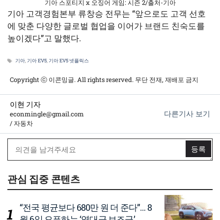
기아 스포티지 x 오징어 게임: 시즌 2/출처-기아
기아 고객경험본부 류창승 전무는 “앞으로도 고객 선호
에 맞춘 다양한 글로벌 협업을 이어가 브랜드 친숙도를
높이겠다”고 말했다.
태
기아
,
기아 EV5
,
기아 EV5 넷플릭스
그
Copyright ⓒ 이콘밍글. All rights reserved. 무단 전재, 재배포 금지
이현 기자
다른기사 보기
econmingle@gmail.com
/ 자동차
관심 집중 콘텐츠
“전국 평균보다 680만 원 더 준다”… 8
월 6일 오픈하는 ‘역대급 보조금’