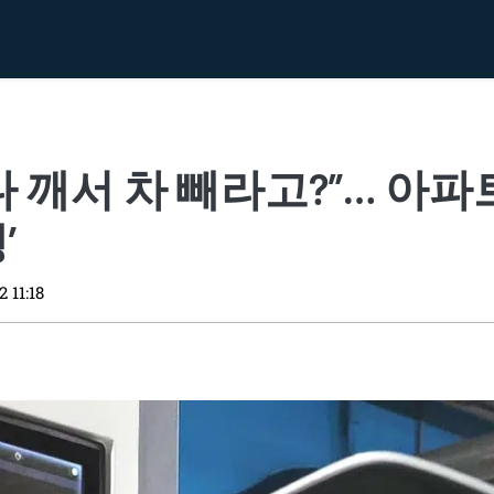
다 깨서 차 빼라고?”… 아
’
 11:18