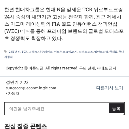
한편 현대차그룹은 현대 N을 앞세운 TCR·뉘르부르크링
24시 중심의 내연기관 고성능 전략과 함께, 최근 제네시
스 마그마 레이싱팀의 FIA 월드 인듀어런스 챔피언십
(WEC) 데뷔를 통해 프리미엄 브랜드의 글로벌 모터스포
츠 경쟁력도 확장하고 있다.
태
2.5T엔진
,
TCR
,
고성능
,
내구레이스
,
뉘르부르크링24시
,
모터스포츠
,
엘란트라N
,
현대N
,
현대
그
자동차
Copyright ⓒ 이콘밍글. All rights reserved. 무단 전재, 재배포 금지
성민기 기자
다른기사 보기
sungecon@econmingle.com
/ 자동차
관심 집중 콘텐츠