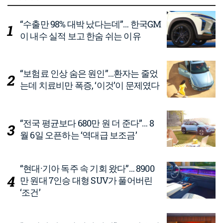
“수출만 98% 대박 났다는데”… 한국GM
이 내수 실적 보고 한숨 쉬는 이유
“보험료 인상 숨은 원인”…환자는 줄었
는데 치료비만 폭증, ‘이것’이 문제였다
“전국 평균보다 680만 원 더 준다”… 8
월 6일 오픈하는 ‘역대급 보조금’
“현대·기아 독주 속 기회 왔다”… 8900
만 원대 7인승 대형 SUV가 풀어버린
‘조건’