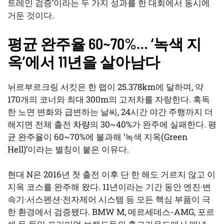
트레인 검증’이라는 두 가지 성과를 한 대회에서 동시에
거둔 것이다.
평균 완주율 60~70%… ‘녹색 지
옥’에서 11년을 살아남다
뉘르부르크링 서킷은 한 랩이 25.378km에 달하며, 약
170개의 코너와 최대 300m의 고저차를 자랑한다. 혹독
한 노면 변화와 급변하는 날씨, 24시간 야간 주행까지 더
해지면 전체 출전
차량
의 30~40%가 완주에 실패한다. 평
균 완주율이 60~70%에 불과해 ‘녹색 지옥(Green
Hell)’이라는 별칭이 붙은 이유다.
현대 N은 2016년 첫 출전 이후 단 한 해도 거르지 않고 이
지옥 코스를 완주해 왔다. 11년이라는 기간 동안 엔진·변
속기·서스펜션·전자제어 시스템 등 모든 핵심 부품이 극
한 환경에서 검증됐다. BMW M, 메르세데스-AMG, 포르