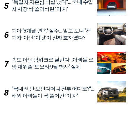
“독일차 자존심 박살 났다”… 국내 수입
차 시장 싹 쓸어버린 ‘이 차’
기아 ‘5개월 연속’ 질주… 알고 보니 ‘전
기차’ 아닌 ‘이것’이 진짜 효자였다?
속도 아닌 팀워크로 달린다…아빠들 로
망 채워줄 ‘토요타 9월 행사’ 실체
“국내선 안 보인다더니 전부 어디로?”…
해외 아빠들이 싹 쓸어간 ‘이 차’