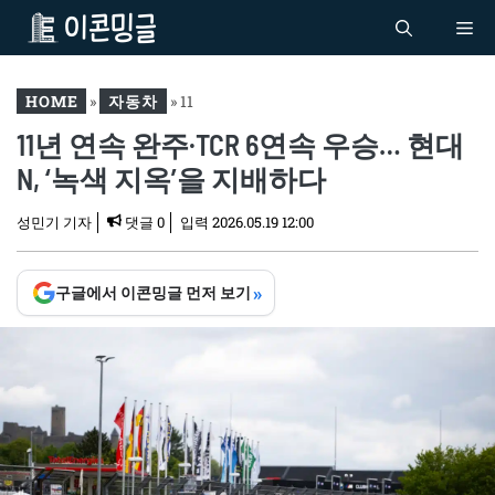
컨
Me
텐
츠
로
HOME
»
자동차
»
11
건
11년 연속 완주·TCR 6연속 우승… 현대
년 연속 완주·TCR 6연속 우
너
승… 현대 N, ‘녹색 지옥’을
N, ‘녹색 지옥’을 지배하다
뛰
지배하다
기
성민기 기자
댓글 0
입력
2026.05.19 12:00
»
구글에서 이콘밍글 먼저 보기