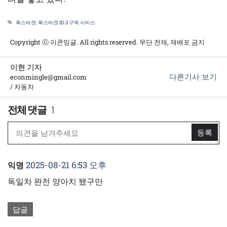
태
폭스바겐
,
폭스바겐 ID.3 구독 서비스
그
Copyright ⓒ 이콘밍글. All rights reserved. 무단 전재, 재배포 금지
이현 기자
다른기사 보기
econmingle@gmail.com
/ 자동차
1
2025-08-21 6:53 오후
익명
독일차 완전 양아치 됐구만
답글