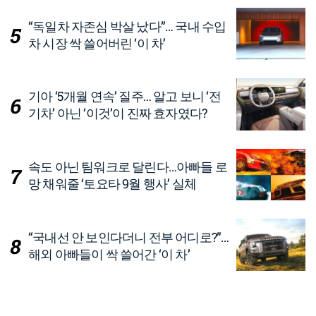
“독일차 자존심 박살 났다”… 국내 수입
차 시장 싹 쓸어버린 ‘이 차’
기아 ‘5개월 연속’ 질주… 알고 보니 ‘전
기차’ 아닌 ‘이것’이 진짜 효자였다?
속도 아닌 팀워크로 달린다…아빠들 로
망 채워줄 ‘토요타 9월 행사’ 실체
“국내선 안 보인다더니 전부 어디로?”…
해외 아빠들이 싹 쓸어간 ‘이 차’