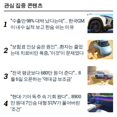
관심 집중 콘텐츠
“수출만 98% 대박 났다는데”… 한국GM
이 내수 실적 보고 한숨 쉬는 이유
“보험료 인상 숨은 원인”…환자는 줄었
는데 치료비만 폭증, ‘이것’이 문제였다
“전국 평균보다 680만 원 더 준다”… 8
월 6일 오픈하는 ‘역대급 보조금’
“현대·기아 독주 속 기회 왔다”… 8900
만 원대 7인승 대형 SUV가 풀어버린
‘조건’