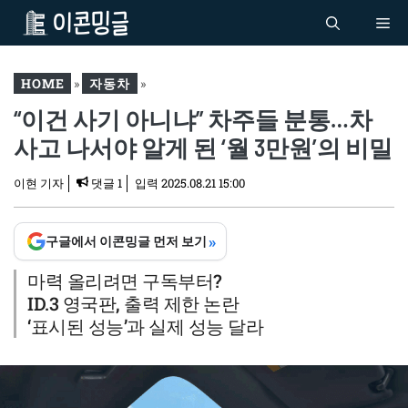
컨
Me
텐
츠
로
HOME
»
자동차
»
건
“이건 사기 아니냐” 차주들 분통…차
“이건 사기 아니냐” 차주들
너
분통…차 사고 나서야 알게
사고 나서야 알게 된 ‘월 3만원’의 비밀
뛰
된 ‘월 3만원’의 비밀
기
이현 기자
댓글 1
입력
2025.08.21 15:00
»
구글에서 이콘밍글 먼저 보기
마력 올리려면 구독부터?
ID.3 영국판, 출력 제한 논란
‘표시된 성능’과 실제 성능 달라