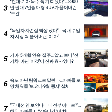
“현대·기아 독주 속 기회 왔다”… 8900
만 원대 7인승 대형 SUV가 풀어버린
‘조건’
“독일차 자존심 박살 났다”… 국내 수입
차 시장 싹 쓸어버린 ‘이 차’
기아 ‘5개월 연속’ 질주… 알고 보니 ‘전
기차’ 아닌 ‘이것’이 진짜 효자였다?
속도 아닌 팀워크로 달린다…아빠들 로
망 채워줄 ‘토요타 9월 행사’ 실체
“국내선 안 보인다더니 전부 어디로?”…
해외 아빠들이 싹 쓸어간 ‘이 차’