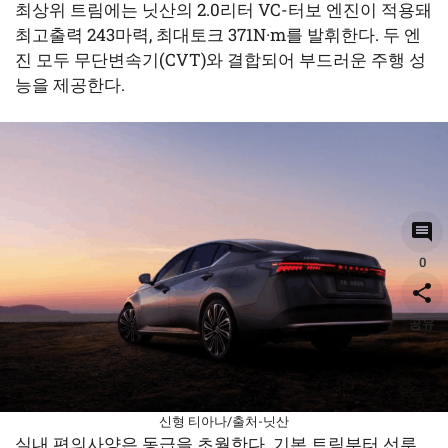
최상위 트림에는 닛산의 2.0리터 VC-터보 엔진이 적용돼
최고출력 243마력, 최대토크 371N·m를 발휘한다. 두 엔
진 모두 무단변속기(CVT)와 결합되어 부드러운 주행 성
능을 제공한다.
0
공유
신형 티아나/출처-닛산
실내 편의사양은 동급을 초월한다. 기본 트림부터 선루