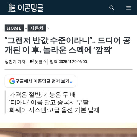
컨
Me
텐
츠
로
HOME
»
자동차
»
건
“그랜저 반값 수준이라니”.. 드디어 공
“그랜저 반값 수준이라니”..
너
드디어 공개된 이 車, 놀라
개된 이 車, 놀라운 스펙에 ‘깜짝’
뛰
운 스펙에 ‘깜짝’
기
성민기 기자
댓글 0
입력
2025.11.29 06:00
»
구글에서 이콘밍글 먼저 보기
가격은 절반, 기능은 두 배
‘티아나’ 이름 달고 중국서 부활
화웨이 시스템·고급 옵션 기본 탑재