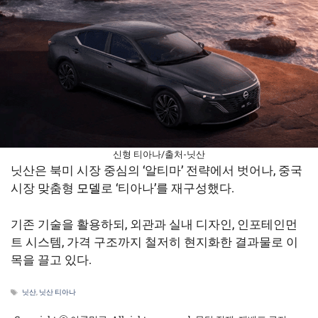
신형 티아나/출처-닛산
닛산은 북미 시장 중심의 ‘알티마’ 전략에서 벗어나, 중국
시장 맞춤형
모델
로 ‘티아나’를 재구성했다.
기존 기술을 활용하되, 외관과 실내 디자인, 인포테인먼
트 시스템, 가격 구조까지 철저히 현지화한 결과물로 이
목을 끌고 있다.
태
닛산
,
닛산 티아나
그