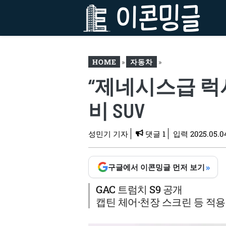
컨
텐
츠
로
건
HOME
»
자동차
»
너
“제네시스급 럭
뛰
“제네시스급 럭셔리를 이
기
가격에?”…중국에서 등장한
비 SUV
가성비 SUV
성민기 기자
댓글 1
입력
2025.05.0
»
구글에서 이콘밍글 먼저 보기
GAC 트럼치 S9 공개
캡틴 체어·천장 스크린 등 적용