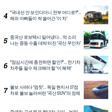
“국내선 안 보인다더니 전부 어디로?”…
해외 아빠들이 싹 쓸어간 ‘이 차’
중국산 로보택시 밀어냈다… 억 소리
나는 중동 수출 대박 터진 ‘국산 무인차’
“점심시간에 충전하면 할인?”… 전기차
차주들 필수 체크해야 할 ‘이 혜택’
볼보 사려다 ‘멈칫’… 독일 현지서 17점
차로 볼보 눌러버린 ‘국산 SUV’의 정체
중국차 공세 뚫은 현대차·기아… ‘비밀