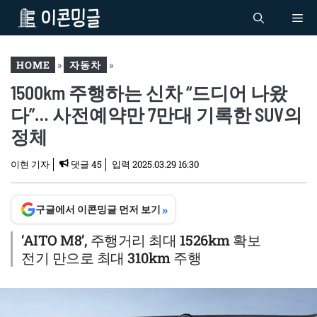
컨
Me
텐
츠
로
HOME
»
자동차
»
건
1500km 주행하는 신차 “드디어 나왔
1500km 주행하는 신차 “드
너
디어 나왔다”… 사전예약만
다”… 사전예약만 7만대 기록한 SUV의
뛰
7만대 기록한 SUV의 정체
기
정체
이현 기자
댓글 45
입력
2025.03.29 16:30
»
구글에서 이콘밍글 먼저 보기
‘AITO M8’, 주행거리 최대 1526km 확보
전기 만으로 최대 310km 주행