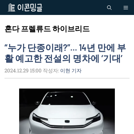
컨
Me
텐
츠
로
혼다 프렐류드 하이브리드
건
너
“누가 단종이래?”… 14년 만에 부
뛰
기
활 예고한 전설의 명차에 ‘기대’
2024.12.29 15:00
작성자:
이현 기자