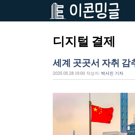
컨
텐
츠
로
건
디지털 결제
너
뛰
기
세계 곳곳서 자취 감
2025.05.28 19:00
작성자:
박서진 기자