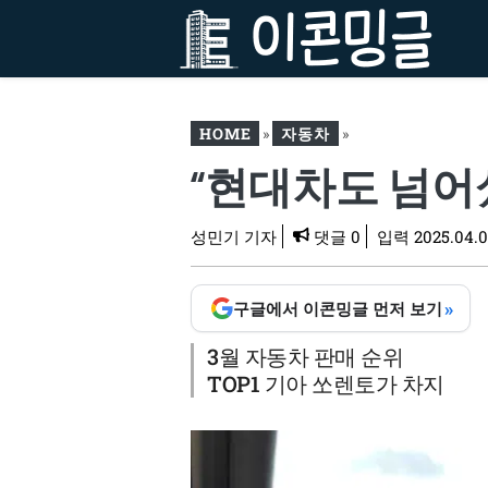
컨
텐
츠
로
건
HOME
»
자동차
»
너
“현대차도 넘어섰
뛰
“현대차도 넘어섰다”… 3월
기
판매 순위보니 ‘역시’
성민기 기자
댓글 0
입력
2025.04.0
»
구글에서 이콘밍글 먼저 보기
3월 자동차 판매 순위
TOP1 기아 쏘렌토가 차지