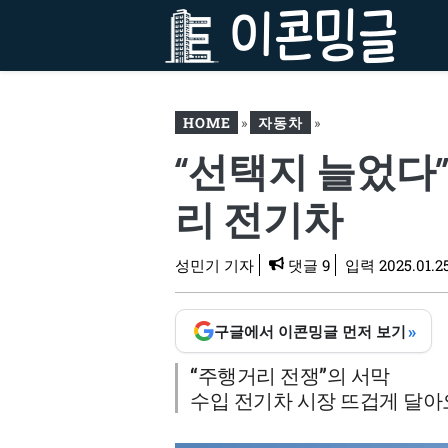
컨
텐
츠
로
건
HOME
»
자동차
»
너
“선택지 늘었다
뛰
“선택지 늘었다”…다크호스
기
등장으로 경쟁 치열해진 장
리 전기차
거리 전기차
성민기 기자
댓글 9
입력
2025.01.2
»
구글에서 이콘밍글 먼저 보기
“주행거리 전쟁”의 서막
수입 전기차 시장 뜨겁게 달