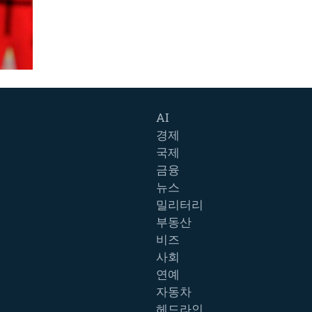
AI
경제
국제
금융
뉴스
밀리터리
부동산
비즈
사회
연예
자동차
헤드라인