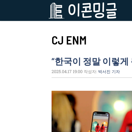
컨
텐
츠
로
건
CJ ENM
너
뛰
기
“한국이 정말 이렇게 
2025.04.17 19:00
작성자:
박서진 기자