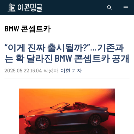
컨
Me
텐
츠
로
BMW 콘셉트카
건
너
“이게 진짜 출시될까?”…기존과
뛰
기
는 확 달라진 BMW 콘셉트카 공개
2025.05.22 15:04
작성자:
이현 기자