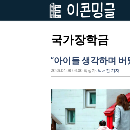
컨
텐
츠
로
건
국가장학금
너
뛰
기
“아이들 생각하며 버텼는
2025.04.08 05:00
작성자:
박서진 기자