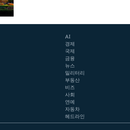
AI
경제
국제
금융
뉴스
밀리터리
부동산
비즈
사회
연예
자동차
헤드라인