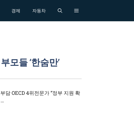
경제
자동차
 부모들 ‘한숨만’
담 OECD 4위전문가 “정부 지원 확
 …