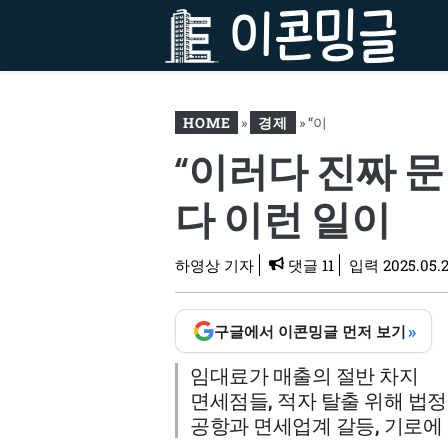
컨
텐
츠
로
건
HOME
»
경제
»
“이
너
“이러다 진짜 문
뛰
러다 진짜 문 닫습니다”…
기
황금알 낳던 ‘이 업계’에 어
다 이런 일이
쩌다 이런 일이
하영상 기자
댓글 11
입력
2025.05.2
»
구글에서 이콘밍글 먼저 보기
임대료가 매출의 절반 차지
면세점들, 적자 탈출 위해 법
공항과 면세업계 갈등, 기로에