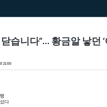
 닫습니다”… 황금알 낳던 ‘
5 21:00
정행
 섰다