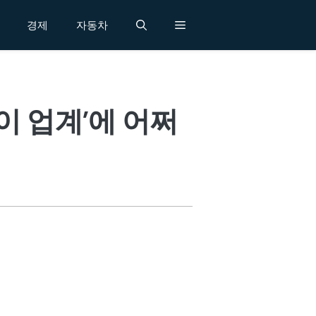
경제
자동차
이 업계’에 어쩌