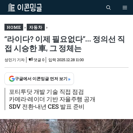
컨
Me
텐
츠
로
HOME
»
자동차
»
건
“라이다? 이제 필요없다”… 정의선 직
“라이다? 이제 필요없다”…
너
정의선 직접 시승한 車, 그
접 시승한 車, 그 정체는
뛰
정체는
기
성민기 기자
댓글 0
입력
2025.12.28 11:00
»
구글에서 이콘밍글 먼저 보기
포티투닷 개발 기술 직접 점검
카메라·레이더 기반 자율주행 공개
SDV 전환·내년 CES 발표 준비