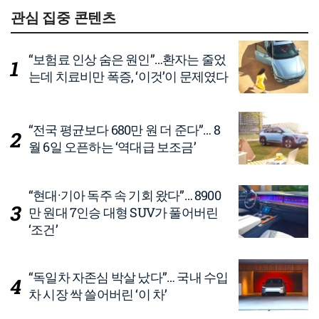
관심 집중 콘텐츠
“보험료 인상 숨은 원인”…환자는 줄었
는데 치료비만 폭증, ‘이것’이 문제였다
“전국 평균보다 680만 원 더 준다”… 8
월 6일 오픈하는 ‘역대급 보조금’
“현대·기아 독주 속 기회 왔다”… 8900
만 원대 7인승 대형 SUV가 풀어버린
‘조건’
“독일차 자존심 박살 났다”… 국내 수입
차 시장 싹 쓸어버린 ‘이 차’