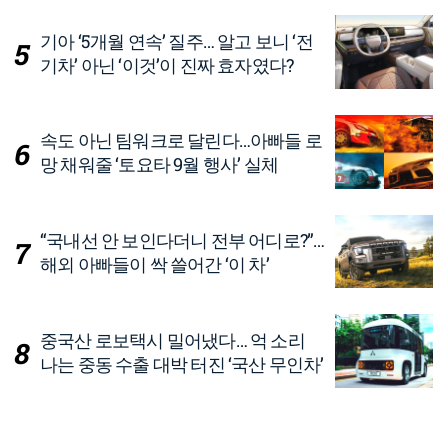
기아 ‘5개월 연속’ 질주… 알고 보니 ‘전
기차’ 아닌 ‘이것’이 진짜 효자였다?
속도 아닌 팀워크로 달린다…아빠들 로
망 채워줄 ‘토요타 9월 행사’ 실체
“국내선 안 보인다더니 전부 어디로?”…
해외 아빠들이 싹 쓸어간 ‘이 차’
중국산 로보택시 밀어냈다… 억 소리
나는 중동 수출 대박 터진 ‘국산 무인차’