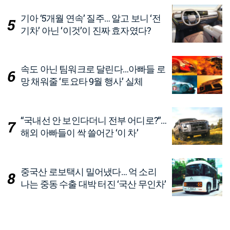
기아 ‘5개월 연속’ 질주… 알고 보니 ‘전
기차’ 아닌 ‘이것’이 진짜 효자였다?
속도 아닌 팀워크로 달린다…아빠들 로
망 채워줄 ‘토요타 9월 행사’ 실체
“국내선 안 보인다더니 전부 어디로?”…
해외 아빠들이 싹 쓸어간 ‘이 차’
중국산 로보택시 밀어냈다… 억 소리
나는 중동 수출 대박 터진 ‘국산 무인차’