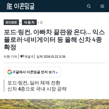
컨
Me
텐
츠
로
HOME
»
자동차
»
포
건
포드·링컨, 아빠차 끝판왕 온다… 익스
드·링컨, 아빠차 끝판왕 온
너
다… 익스플로러·네비게이
플로러·네비게이터 등 올해 신차 4종
뛰
터 등 올해 신차 4종 확정
기
확정
이현 기자
댓글 0
입력
2026.01.22 11:36
»
구글에서 이콘밍글 먼저 보기
포드·링컨, 딜러 체제 전환
신차 4종으로 국내 시장 공략