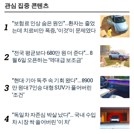
관심 집중 콘텐츠
“보험료 인상 숨은 원인”…환자는 줄었
는데 치료비만 폭증, ‘이것’이 문제였다
“전국 평균보다 680만 원 더 준다”… 8
월 6일 오픈하는 ‘역대급 보조금’
“현대·기아 독주 속 기회 왔다”… 8900
만 원대 7인승 대형 SUV가 풀어버린
‘조건’
“독일차 자존심 박살 났다”… 국내 수입
차 시장 싹 쓸어버린 ‘이 차’